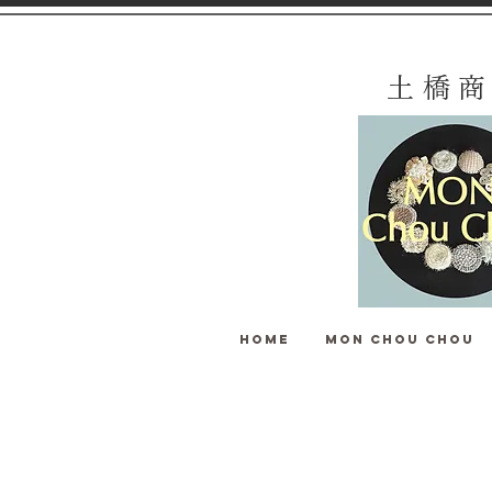
土 橋 商
HOME
MON Chou Chou