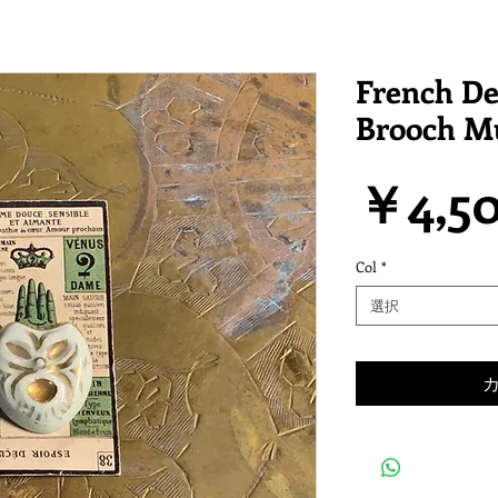
French De
Brooch M
￥4,5
Col
*
選択