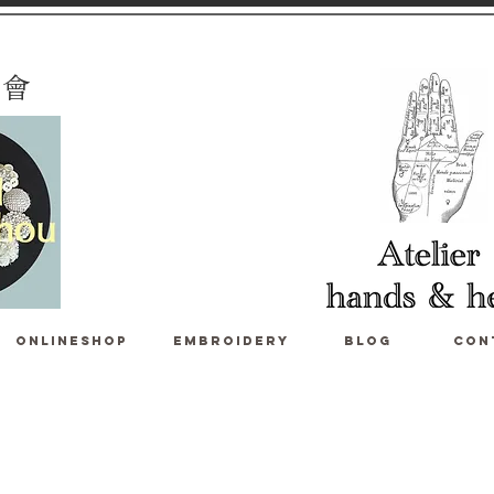
 會
ONLINESHOP
Embroidery
blog
con