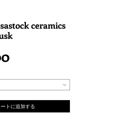
sastock ceramics
usk
価
00
格
カートに追加する