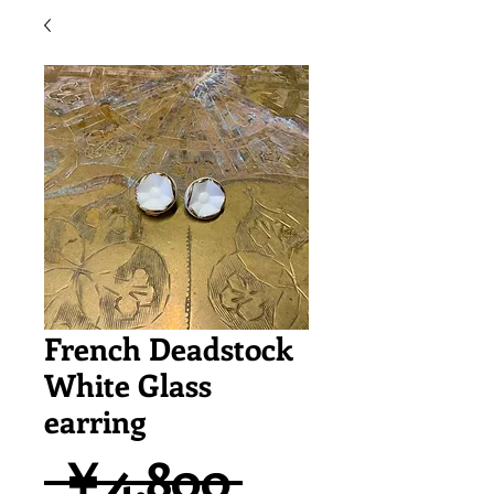
French Deadstock
White Glass
earring
通
 ￥4,800 