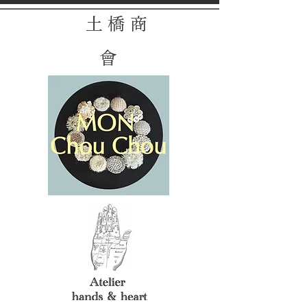
土 橋 商
會