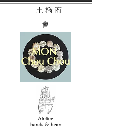
土 橋 商
會