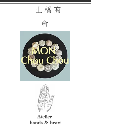
土 橋 商
會