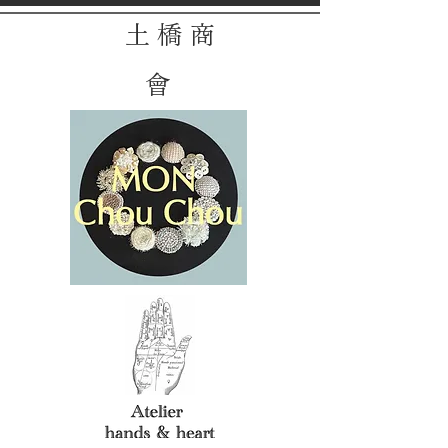
土 橋 商
會