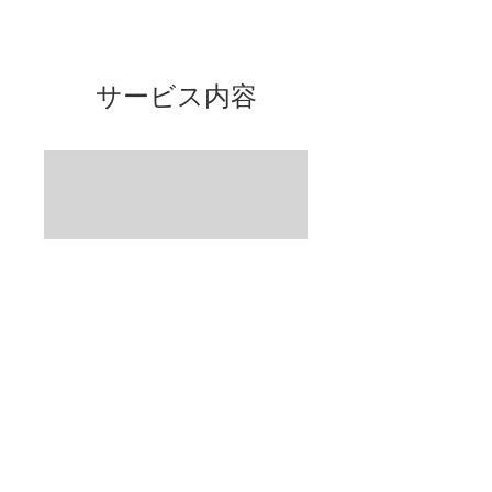
サービス内容
世界の刺繍を刺そ
う〜復習
刺繍教室にご参加の皆様とのセ
ッション。